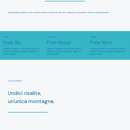
Dal principiante all'esperto, Monte Campione offre un tracciato per ogni stile e capacità, con innevamento naturale e artificiale garantito.
• Intermedia
• Difficile
• Facile
Piste Blu
Piste Rosse
Piste Nere
Pendenze moderate e scorrevoli per sciatori con
Pendenze moderate e scorrevoli per sciatori con
Pendenze moderate e scorrevoli per sciatori con
esperienza. Il percorso ideale per migliorare la
esperienza. Il percorso ideale per migliorare la
esperienza. Il percorso ideale per migliorare la
tecnica in libertà.
tecnica in libertà.
tecnica in libertà.
I NOSTRI IMPIANTI
Undici risalite,
un'unica montagna.