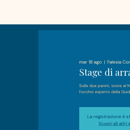
mar 18 ago
  |  
Falesia Co
Stage di ar
Sulle due pareti, vicine a
l'occhio esperto della Guid
La registrazione è s
Scopri gli altri